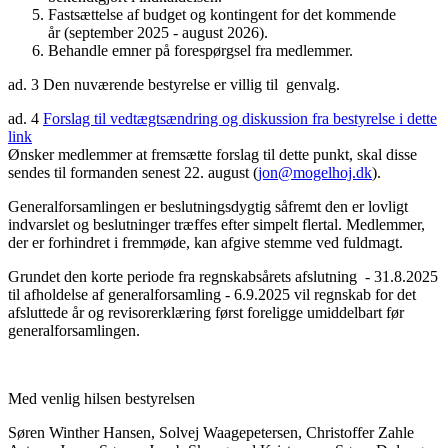
Fastsættelse af budget og kontingent for det kommende
år (september 2025 - august 2026).
Behandle emner på forespørgsel fra medlemmer.
ad. 3 Den nuværende bestyrelse er villig til genvalg.
ad. 4
Forslag til vedtægtsændring og diskussion fra bestyrelse i dette
link
Ønsker medlemmer at fremsætte forslag til dette punkt, skal disse
sendes til formanden senest 22. august (
jon@mogelhoj.dk
).
Generalforsamlingen er beslutningsdygtig såfremt den er lovligt
indvarslet og beslutninger træffes efter simpelt flertal. Medlemmer,
der er forhindret i fremmøde, kan afgive stemme ved fuldmagt.
Grundet den korte periode fra regnskabsårets afslutning - 31.8.2025
til afholdelse af generalforsamling - 6.9.2025 vil regnskab for det
afsluttede år og revisorerklæring først foreligge umiddelbart før
generalforsamlingen.
Med venlig hilsen bestyrelsen
Søren Winther Hansen, Solvej Waagepetersen, Christoffer Zahle