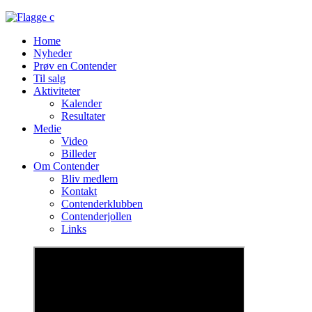
Home
Nyheder
Prøv en Contender
Til salg
Aktiviteter
Kalender
Resultater
Medie
Video
Billeder
Om Contender
Bliv medlem
Kontakt
Contenderklubben
Contenderjollen
Links