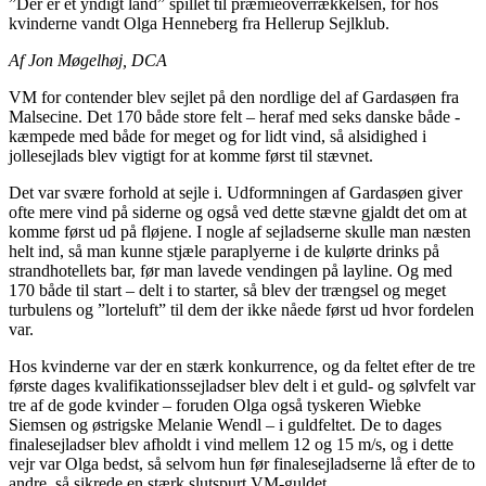
”Der er et yndigt land” spillet til præmieoverrækkelsen, for hos
kvinderne vandt Olga Henneberg fra Hellerup Sejlklub.
Af Jon Møgelhøj, DCA
VM for contender blev sejlet på den nordlige del af Gardasøen fra
Malsecine. Det 170 både store felt – heraf med seks danske både -
kæmpede med både for meget og for lidt vind, så alsidighed i
jollesejlads blev vigtigt for at komme først til stævnet.
Det var svære forhold at sejle i. Udformningen af Gardasøen giver
ofte mere vind på siderne og også ved dette stævne gjaldt det om at
komme først ud på fløjene. I nogle af sejladserne skulle man næsten
helt ind, så man kunne stjæle paraplyerne i de kulørte drinks på
strandhotellets bar, før man lavede vendingen på layline. Og med
170 både til start – delt i to starter, så blev der trængsel og meget
turbulens og ”lorteluft” til dem der ikke nåede først ud hvor fordelen
var.
Hos kvinderne var der en stærk konkurrence, og da feltet efter de tre
første dages kvalifikationssejladser blev delt i et guld- og sølvfelt var
tre af de gode kvinder – foruden Olga også tyskeren Wiebke
Siemsen og østrigske Melanie Wendl – i guldfeltet. De to dages
finalesejladser blev afholdt i vind mellem 12 og 15 m/s, og i dette
vejr var Olga bedst, så selvom hun før finalesejladserne lå efter de to
andre, så sikrede en stærk slutspurt VM-guldet.