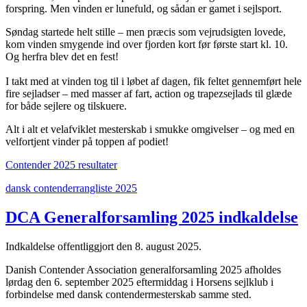
forspring. Men vinden er lunefuld, og sådan er gamet i sejlsport.
Søndag startede helt stille – men præcis som vejrudsigten lovede,
kom vinden smygende ind over fjorden kort før første start kl. 10.
Og herfra blev det en fest!
I takt med at vinden tog til i løbet af dagen, fik feltet gennemført hele
fire sejladser – med masser af fart, action og trapezsejlads til glæde
for både sejlere og tilskuere.
Alt i alt et velafviklet mesterskab i smukke omgivelser – og med en
velfortjent vinder på toppen af podiet!
Contender 2025 resultater
dansk contenderrangliste 2025
DCA Generalforsamling 2025 indkaldelse
Indkaldelse offentliggjort den 8. august 2025.
Danish Contender Association generalforsamling 2025 afholdes
lørdag den 6. september 2025 eftermiddag i Horsens sejlklub i
forbindelse med dansk contendermesterskab samme sted.