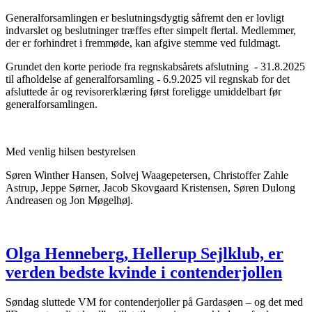
Generalforsamlingen er beslutningsdygtig såfremt den er lovligt
indvarslet og beslutninger træffes efter simpelt flertal. Medlemmer,
der er forhindret i fremmøde, kan afgive stemme ved fuldmagt.
Grundet den korte periode fra regnskabsårets afslutning - 31.8.2025
til afholdelse af generalforsamling - 6.9.2025 vil regnskab for det
afsluttede år og revisorerklæring først foreligge umiddelbart før
generalforsamlingen.
Med venlig hilsen bestyrelsen
Søren Winther Hansen, Solvej Waagepetersen, Christoffer Zahle
Astrup, Jeppe Sørner, Jacob Skovgaard Kristensen, Søren Dulong
Andreasen og Jon Møgelhøj.
Olga Henneberg, Hellerup Sejlklub, er
verden bedste kvinde i contenderjollen
Søndag sluttede VM for contenderjoller på Gardasøen – og det med