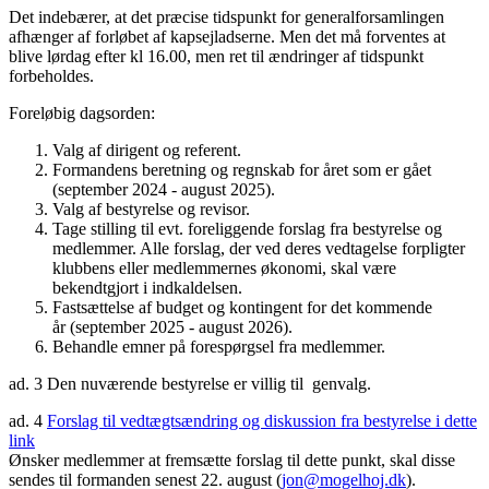
Det indebærer, at det præcise tidspunkt for generalforsamlingen
afhænger af forløbet af kapsejladserne. Men det må forventes at
blive lørdag efter kl 16.00, men ret til ændringer af tidspunkt
forbeholdes.
Foreløbig dagsorden:
Valg af dirigent og referent.
Formandens beretning og regnskab for året som er gået
(september 2024 - august 2025).
Valg af bestyrelse og revisor.
Tage stilling til evt. foreliggende forslag fra bestyrelse og
medlemmer. Alle forslag, der ved deres vedtagelse forpligter
klubbens eller medlemmernes økonomi, skal være
bekendtgjort i indkaldelsen.
Fastsættelse af budget og kontingent for det kommende
år (september 2025 - august 2026).
Behandle emner på forespørgsel fra medlemmer.
ad. 3 Den nuværende bestyrelse er villig til genvalg.
ad. 4
Forslag til vedtægtsændring og diskussion fra bestyrelse i dette
link
Ønsker medlemmer at fremsætte forslag til dette punkt, skal disse
sendes til formanden senest 22. august (
jon@mogelhoj.dk
).