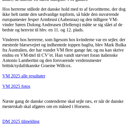
Hos herrerne stillede det danske hold med to af favoritterne, der dog
ikke helt ramte den sædvanlige topform, så både den nuværende
europamester Jesper Armbrust (Aabenraa) og den tidligere VM-
vinder Søren Dulong Andreasen (Hellerup) måtte se sig slået af de
bedste og henvist til hhv. en 11. og 12. plads.
Vinderen hos herrerne, som ligesom hos kvinderne var en sejler, der
mestrede blæsevejret og indhentede toppen bagfra, blev Mark Bulka
fra Australien, der har vundet VM flere gange før, og nu kan skrive
endnu en VM-titel til CV’et. Han vandt stævnet foran italienske
Antonio Lambertini og den forsvarende verdensmester
britisk/sydafrikanske Graeme Willcox.
VM 2025 alle resultater
VM 2025 fotos
Næste gang de danske contenderne skal sejle ræs, er når de danske
mesterskab skal afgøres om en måned i Horsens.
DM 2025 tilmelding