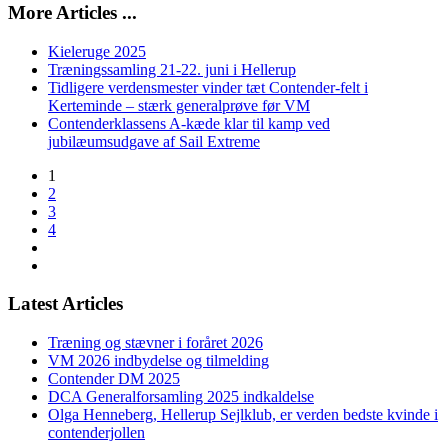
More Articles ...
Kieleruge 2025
Træningssamling 21-22. juni i Hellerup
Tidligere verdensmester vinder tæt Contender-felt i
Kerteminde – stærk generalprøve før VM
Contenderklassens A-kæde klar til kamp ved
jubilæumsudgave af Sail Extreme
1
2
3
4
Latest Articles
Træning og stævner i foråret 2026
VM 2026 indbydelse og tilmelding
Contender DM 2025
DCA Generalforsamling 2025 indkaldelse
Olga Henneberg, Hellerup Sejlklub, er verden bedste kvinde i
contenderjollen