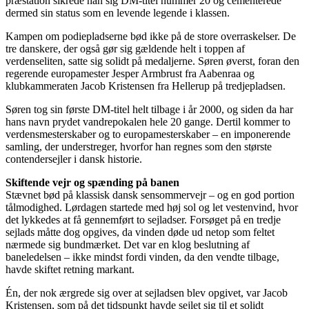
præstation sikrede han sig DM-titel nummer 20 og cementerede
dermed sin status som en levende legende i klassen.
Kampen om podiepladserne bød ikke på de store overraskelser. De
tre danskere, der også gør sig gældende helt i toppen af
verdenseliten, satte sig solidt på medaljerne. Søren øverst, foran den
regerende europamester Jesper Armbrust fra Aabenraa og
klubkammeraten Jacob Kristensen fra Hellerup på tredjepladsen.
Søren tog sin første DM-titel helt tilbage i år 2000, og siden da har
hans navn prydet vandrepokalen hele 20 gange. Dertil kommer to
verdensmesterskaber og to europamesterskaber – en imponerende
samling, der understreger, hvorfor han regnes som den største
contendersejler i dansk historie.
Skiftende vejr og spænding på banen
Stævnet bød på klassisk dansk sensommervejr – og en god portion
tålmodighed. Lørdagen startede med høj sol og let vestenvind, hvor
det lykkedes at få gennemført to sejladser. Forsøget på en tredje
sejlads måtte dog opgives, da vinden døde ud netop som feltet
nærmede sig bundmærket. Det var en klog beslutning af
baneledelsen – ikke mindst fordi vinden, da den vendte tilbage,
havde skiftet retning markant.
Én, der nok ærgrede sig over at sejladsen blev opgivet, var Jacob
Kristensen, som på det tidspunkt havde sejlet sig til et solidt