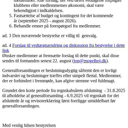
medlemmer. Alle forslag, der ved deres vedtagelse forpligter
klubbens eller medlemmernes økonomi, skal være
bekendtgjort i indkaldelsen.
Fastsættelse af budget og kontingent for det kommende
år (september 2025 - august 2026).
Behandle emner på forespørgsel fra medlemmer.
ad. 3 Den nuværende bestyrelse er villig til genvalg.
ad. 4
Forslag til vedtægtsændring og diskussion fra bestyrelse i dette
link
Ønsker medlemmer at fremsætte forslag til dette punkt, skal disse
sendes til formanden senest 22. august (
jon@mogelhoj.dk
).
Generalforsamlingen er beslutningsdygtig såfremt den er lovligt
indvarslet og beslutninger træffes efter simpelt flertal. Medlemmer,
der er forhindret i fremmøde, kan afgive stemme ved fuldmagt.
Grundet den korte periode fra regnskabsårets afslutning - 31.8.2025
til afholdelse af generalforsamling - 6.9.2025 vil regnskab for det
afsluttede år og revisorerklæring først foreligge umiddelbart før
generalforsamlingen.
Med venlig hilsen bestyrelsen