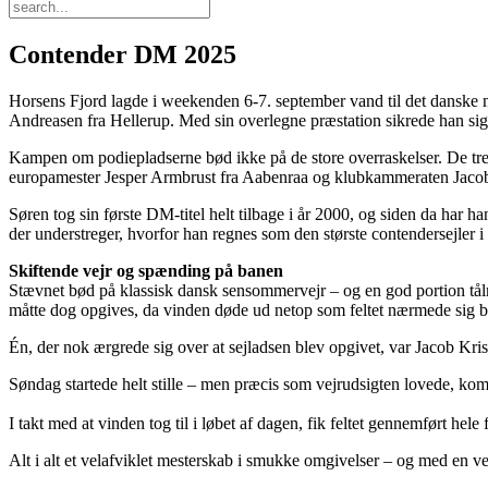
Contender DM 2025
Horsens Fjord lagde i weekenden 6-7. september vand til det danske 
Andreasen fra Hellerup. Med sin overlegne præstation sikrede han si
Kampen om podiepladserne bød ikke på de store overraskelser. De tre d
europamester Jesper Armbrust fra Aabenraa og klubkammeraten Jacob 
Søren tog sin første DM-titel helt tilbage i år 2000, og siden da ha
der understreger, hvorfor han regnes som den største contendersejler i 
Skiftende vejr og spænding på banen
Stævnet bød på klassisk dansk sensommervejr – og en god portion tålmo
måtte dog opgives, da vinden døde ud netop som feltet nærmede sig bu
Én, der nok ærgrede sig over at sejladsen blev opgivet, var Jacob Krist
Søndag startede helt stille – men præcis som vejrudsigten lovede, kom 
I takt med at vinden tog til i løbet af dagen, fik feltet gennemført hele 
Alt i alt et velafviklet mesterskab i smukke omgivelser – og med en ve