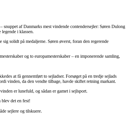
de – snuppet af Danmarks mest vindende contendersejler: Søren Dulong
 legende i klassen.
e sig solidt på medaljerne. Søren øverst, foran den regerende
ensmesterskaber og to europamesterskaber – en imponerende samling,
edes at få gennemført to sejladser. Forsøget på en tredje sejlads
di vinden, da den vendte tilbage, havde skiftet retning markant.
vinden er lunefuld, og sådan er gamet i sejlsport.
 blev det en fest!
åde sejlere og tilskuere.