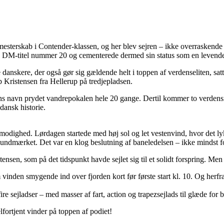
mesterskab i Contender-klassen, og her blev sejren – ikke overrasken
g DM-titel nummer 20 og cementerede dermed sin status som en levende
anskere, der også gør sig gældende helt i toppen af verdenseliten, satt
Kristensen fra Hellerup på tredjepladsen.
r hans navn prydet vandrepokalen hele 20 gange. Dertil kommer to verd
dansk historie.
dighed. Lørdagen startede med høj sol og let vestenvind, hvor det lykk
ndmærket. Det var en klog beslutning af baneledelsen – ikke mindst for
ensen, som på det tidspunkt havde sejlet sig til et solidt forspring. Men 
vinden smygende ind over fjorden kort før første start kl. 10. Og herfra
fire sejladser – med masser af fart, action og trapezsejlads til glæde for b
lfortjent vinder på toppen af podiet!