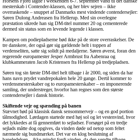
Horsens Fjord lagde i weekenden 6-7. september vand til det danske
mesterskab i Contender-klassen, og her blev sejren – ikke
overraskende – snuppet af Danmarks mest vindende contendersejler:
Søren Dulong Andreasen fra Hellerup. Med sin overlegne
præstation sikrede han sig DM-titel nummer 20 og cementerede
dermed sin status som en levende legende i klassen.
Kampen om podiepladserne bød ikke på de store overraskelser. De
tre danskere, der også gør sig gældende helt i toppen af
verdenseliten, satte sig solidt på medaljerne. Søren øverst, foran den
regerende europamester Jesper Armbrust fra Aabenraa og
klubkammeraten Jacob Kristensen fra Hellerup på tredjepladsen.
Søren tog sin første DM-titel helt tilbage i år 2000, og siden da har
hans navn prydet vandrepokalen hele 20 gange. Dertil kommer to
verdensmesterskaber og to europamesterskaber – en imponerende
samling, der understreger, hvorfor han regnes som den største
contendersejler i dansk historie.
Skiftende vejr og spænding på banen
Stævnet bød på klassisk dansk sensommervejr – og en god portion
tålmodighed. Lørdagen startede med høj sol og let vestenvind, hvor
det lykkedes at få gennemført to sejladser. Forsøget på en tredje
sejlads måtte dog opgives, da vinden døde ud netop som feltet
nærmede sig bundmærket. Det var en klog beslutning af
baneledelsen – ikke mindst fordi vinden, da den vendte tilbage,