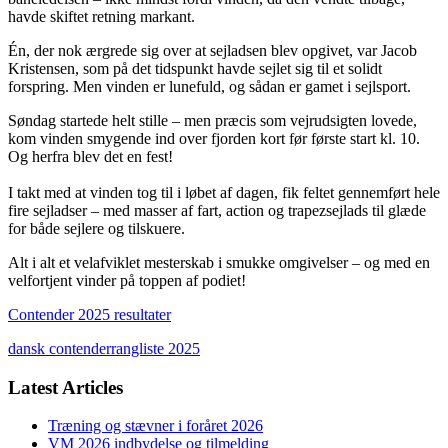
havde skiftet retning markant.
Én, der nok ærgrede sig over at sejladsen blev opgivet, var Jacob
Kristensen, som på det tidspunkt havde sejlet sig til et solidt
forspring. Men vinden er lunefuld, og sådan er gamet i sejlsport.
Søndag startede helt stille – men præcis som vejrudsigten lovede,
kom vinden smygende ind over fjorden kort før første start kl. 10.
Og herfra blev det en fest!
I takt med at vinden tog til i løbet af dagen, fik feltet gennemført hele
fire sejladser – med masser af fart, action og trapezsejlads til glæde
for både sejlere og tilskuere.
Alt i alt et velafviklet mesterskab i smukke omgivelser – og med en
velfortjent vinder på toppen af podiet!
Contender 2025 resultater
dansk contenderrangliste 2025
Latest Articles
Træning og stævner i foråret 2026
VM 2026 indbydelse og tilmelding